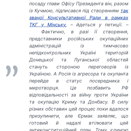
посаду глави Офісу Президента він, разом
із Кучмою, підписався під створенням
так
званої Консультативної Ради в рамках
ТКГ у Мінську
,
– йдеться у петиції. –
Фактично, в разі її створення,
представники російських окупаційних
адміністрацій із тимчасово
непідконтрольних Україні територій
Донецької та Луганської областей
стануть стороною переговорів із
Україною. А Росія із агресора та окупанта
перейде в статус посередника і
миротворця. Це позбавить РФ
відповідальності за війну проти України
та окупацію Криму та Донбасу. В силу
різних обставин цей процес поки вдалося
призупинити, але Єрмак заявляє, що
готовий й надалі втілювати цей
антиконституційний план. Тому єдиною