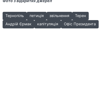
Фото з відкритих джерел
Тернопіль
петиція
звільнення
Терен
Андрій Єрмак
капітуляція
Офіс Президента