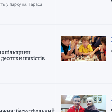
ь у парку ім. Тараса
рнопільщини
 десятки шахістів
ижня: баскетбольний