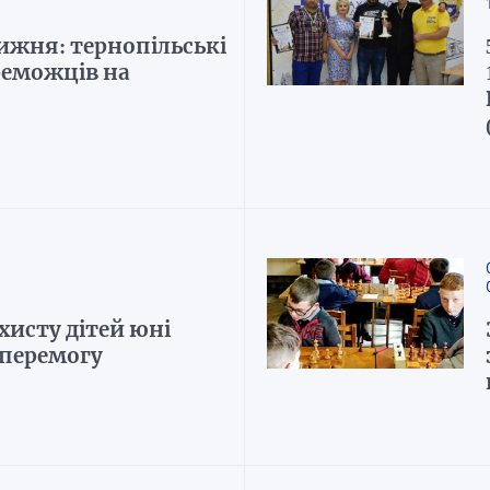
ижня: тернопільські
реможців на
ахисту дітей юні
 перемогу