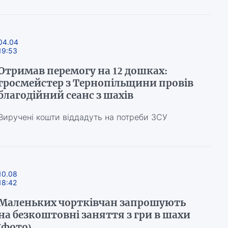
04.04
19:53
Отримав перемогу на 12 дошках:
гросмейстер з Тернопільщини провів
благодійний сеанс з шахів
Виручені кошти віддадуть на потреби ЗСУ
10.08
18:42
Маленьких чортківчан запрошують
на безкоштовні заняття з гри в шахи
(фото)