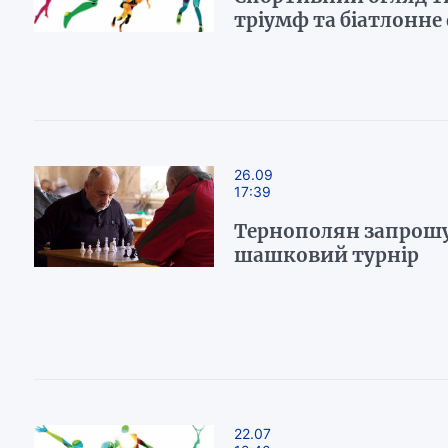
тріумф та біатлонне
26.09
17:39
Тернополян запрошу
шашковий турнір
22.07