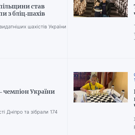
опільщини став
и з бліц-шахів
видатніших шахістів України
– чемпіон України
ті Дніпро та зібрали 174