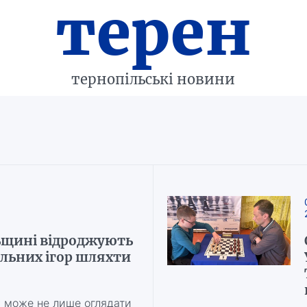
терен
тернопільські новини
льщині відроджують
льних ігор шляхти
у може не лише оглядати