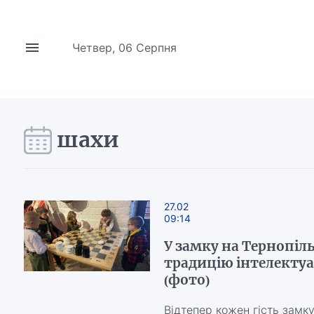
Четвер, 06 Серпня
шахи
27.02
09:14
У замку на Тернопі
традицію інтелектуа
(фото)
Відтепер кожен гість замк