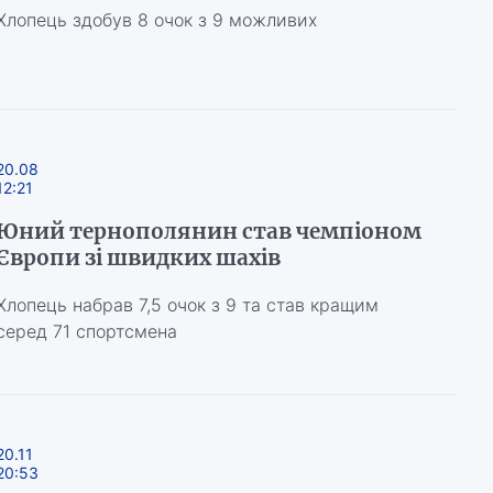
Хлопець здобув 8 очок з 9 можливих
20.08
12:21
Юний тернополянин став чемпіоном
Європи зі швидких шахів
Хлопець набрав 7,5 очок з 9 та став кращим
серед 71 спортсмена
20.11
20:53