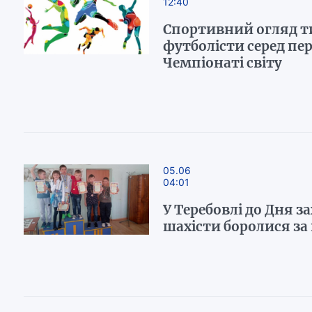
12:40
Спортивний огляд т
футболісти серед пе
Чемпіонаті світу
05.06
04:01
У Теребовлі до Дня з
шахісти боролися за