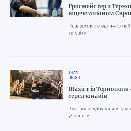
Гросмейстер з Терн
віцечемпіоном Європ
Наш земляк є одним із най
та світу
14.11
09:34
Шахіст із Тернополя 
серед юнаків
Змагання відбувалися у міс
учасники