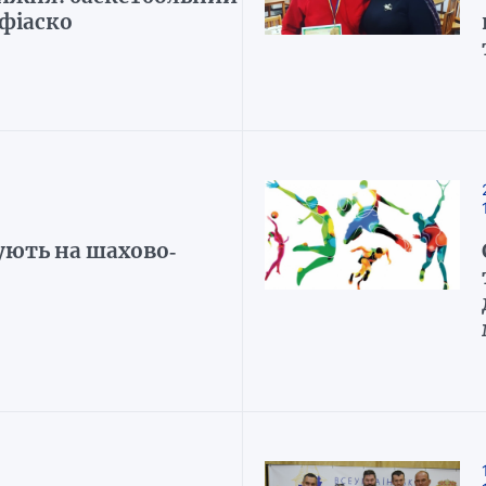
 фіаско
ють на шахово-