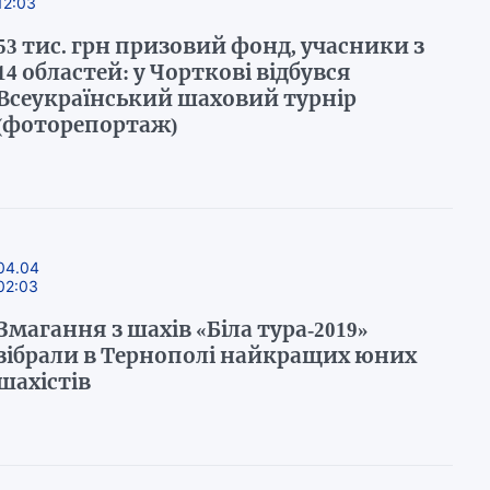
12:03
53 тис. грн призовий фонд, учасники з
14 областей: у Чорткові відбувся
Всеукраїнський шаховий турнір
(фоторепортаж)
04.04
02:03
Змагання з шахів «Біла тура-2019»
зібрали в Тернополі найкращих юних
шахістів