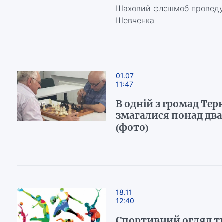
Шаховий флешмоб проведут
Шевченка
01.07
11:47
В одній з громад Те
змагалися понад два
(фото)
18.11
12:40
Спортивний огляд т