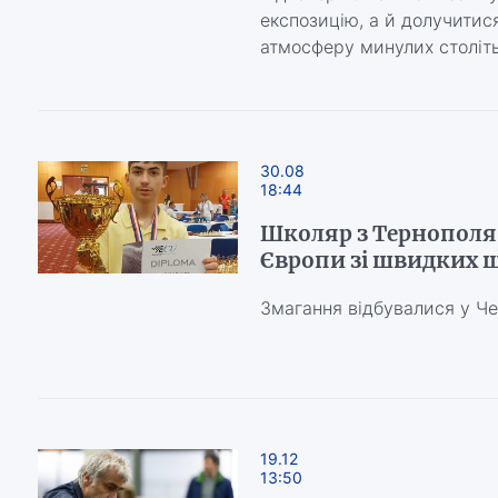
експозицію, а й долучитис
атмосферу минулих століт
30.08
18:44
Школяр з Тернополя
Європи зі швидких ш
Змагання відбувалися у Че
19.12
13:50