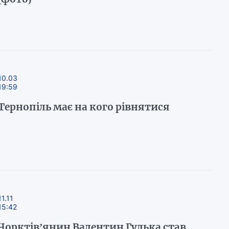
10.03
19:59
Тернопіль має на кого рівнятися
11.11
15:42
Чорктів’янин Валентин Гулька став