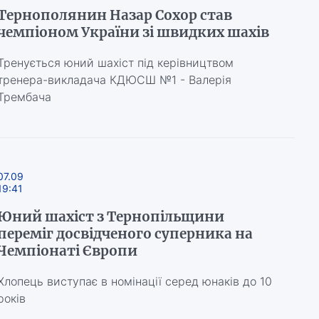
Тернополянин Назар Сохор став
чемпіоном України зі швидких шахів
Тренується юний шахіст під керівництвом
тренера-викладача КДЮСШ №1 - Валерія
Трембача
07.09
19:41
Юний шахіст з Тернопільщини
переміг досвідченого суперника на
Чемпіонаті Європи
Хлопець виступає в номінації серед юнаків до 10
років