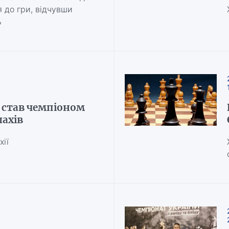
я до гри, відчувши
ь
 став чемпіоном
ахів
хії