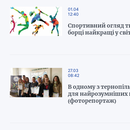
01.04
12:40
Спортивний огляд т
борці найкращі у світ
27.03
08:42
В одному з тернопіл
для найрозумніших 
(фоторепортаж)