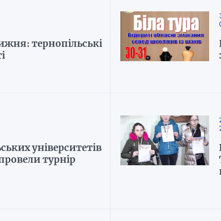
ижня: тернопільські
і
ьських університетів
провели турнір