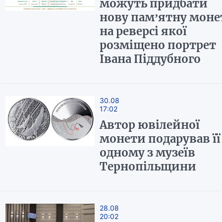
можуть придбати
нову пам’ятну моне
на реверсі якої
розміщено портрет
Івана Піддубного
30.08
17:02
Автор ювілейної
монети подарував її
одному з музеїв
Тернопільщини
28.08
20:02