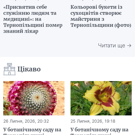
«Присвятив себе
Кольорові букети із
служінню людям та
сухоцвітів створює
медицині»: на
майстриня з
Тернопільщині помер
Тернопільщини (фото)
знаний лікар
Читати ще →
Цікаво
26 Липня, 2026, 20:32
25 Липня, 2026, 19:18
У ботанічному саду на
У ботанічному саду на