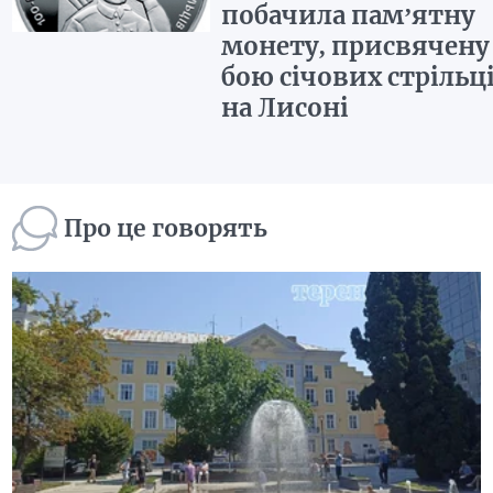
побачила пам’ятну
монету, присвячену
бою січових стрільц
на Лисоні
Про це говорять