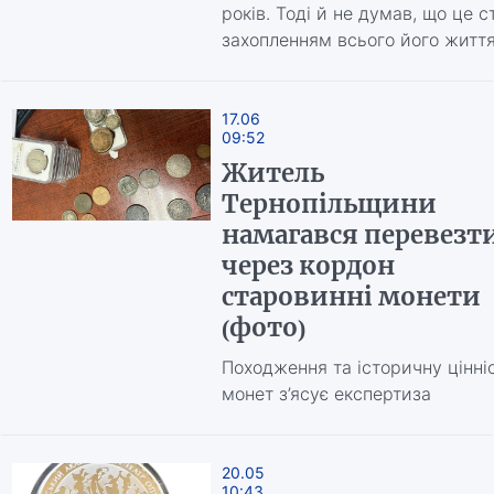
років. Тоді й не думав, що це с
захопленням всього його житт
17.06
09:52
Житель
Тернопільщини
намагався перевезт
через кордон
старовинні монети
(фото)
Походження та історичну цінні
монет з’ясує експертиза
20.05
10:43