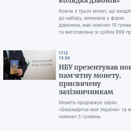
колядка дзвонів»
Кожна з трьох монет, що входя
до набору, виконана у формі
дзвоника, має номінал 10 грив
та виготовлена зі срібла 999 п
17.12
13:39
НБУ презентував но
пам’ятну монету,
присвячену
залізничникам
Монета продовжує серію
«Безсмертна моя Україно» та 
номінал 5 гривень