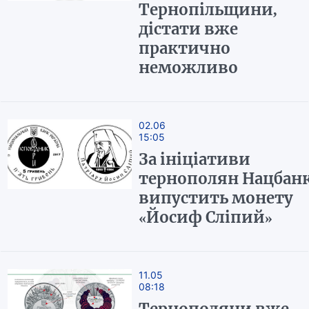
Тернопільщини,
дістати вже
практично
неможливо
02.06
15:05
За ініціативи
тернополян Нацбан
випустить монету
«Йосиф Сліпий»
11.05
08:18