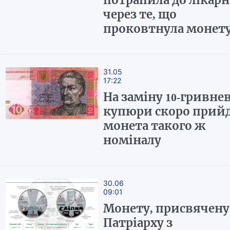
потрапила до лікарн
через те, що
проковтнула монет
31.05
17:22
На заміну 10-гривнев
купюри скоро прий
монета такого ж
номіналу
30.06
09:01
Монету, присвячену
Патріарху з