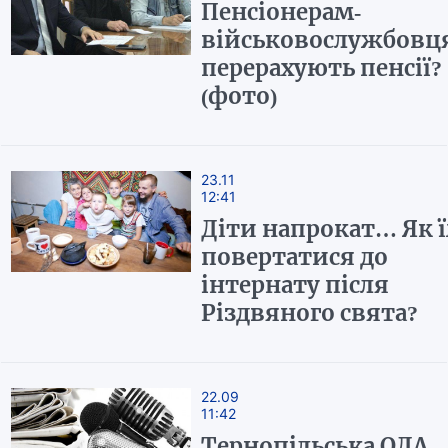
Пенсіонерам-
військовослужбовц
перерахують пенсії?
(фото)
23.11
12:41
Діти напрокат… Як 
повертатися до
інтернату після
Різдвяного свята?
22.09
11:42
Тернопільська ОДА –