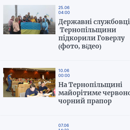
25.06
04:00
Державні службовці
Тернопільщини
підкорили Говерлу
(фото, вiдео)
10.06
00:00
На Тернопільщині
майорітиме червоно
чорний прапор
07.06