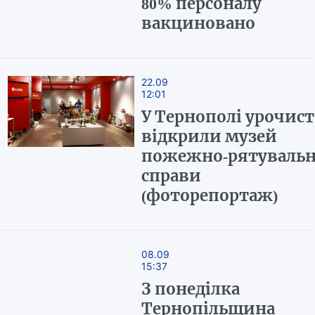
80% персоналу
вакциновано
22.09
12:01
У Тернополі урочист
відкрили музей
пожежно-рятувальн
справи
(фоторепортаж)
08.09
15:37
З понеділка
Тернопільщина