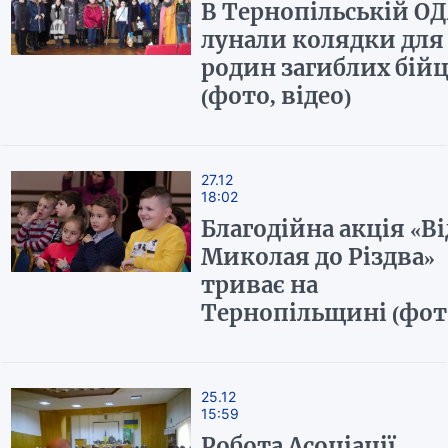
В Тернопільській О
лунали колядки для
родин загиблих бійц
(фото, відео)
27.12
18:02
Благодійна акція «Ві
Миколая до Різдва»
триває на
Тернопільщині (фот
25.12
15:59
Робота Асоціації