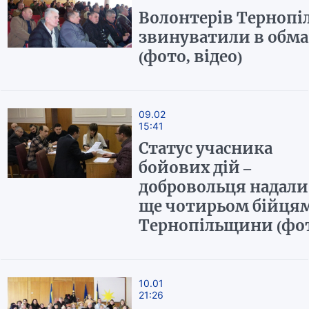
Волонтерів Тернопі
звинуватили в обма
(фото, відео)
09.02
15:41
Статус учасника
бойових дій –
добровольця надали
ще чотирьом бійцям
Тернопільщини (фо
10.01
21:26