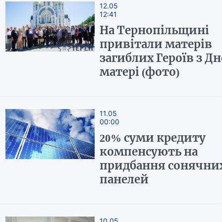
12.05
12:41
На Тернопільщині
привітали матерів
загиблих Героїв з Д
матері (фото)
11.05
00:00
20% суми кредиту
компенсують на
придбання сонячни
панелей
10.05