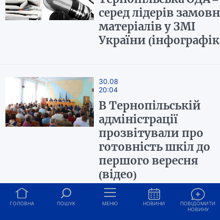
серед лідерів замов
матеріалів у ЗМІ
України (інфографік
30.08
20:04
В Тернопільській
адміністрації
прозвітували про
готовність шкіл до
першого вересня
(відео)
ГОЛОВНА
ПОШУК
МЕНЮ
НОВИНИ
ПОВІДОМИТИ
НОВИНУ
03.03