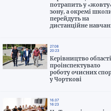
потрапить у «жовту
зону, а окремі школ
перейдуть на
дистанційне навча
27.08
20:23
Керівництво област
проінспектувало
роботу очисних спо
у Чорткові
16.07
16:23