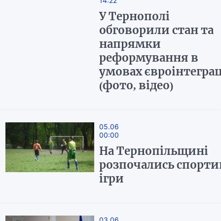
14:22
У Тернополі
обговорили стан та
напрямки
реформування в
умовах євроінтеграц
(фото, відео)
05.06
00:00
На Тернопільщині
розпочались спорти
ігри
03.06