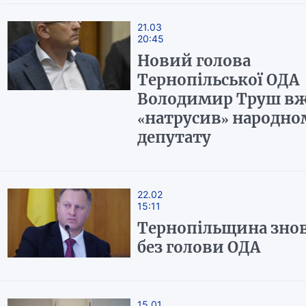
21.03
20:45
Новий голова
Тернопільської ОДА
Володимир Труш в
«натрусив» народно
депутату
22.02
15:11
Тернопільщина зно
без голови ОДА
15.01