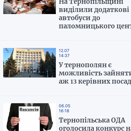
На Тернопільщині
виділили додаткові
автобуси до
паломницького цен
12.07
14:37
У тернополян є
можливість зайнят
аж 13 керівних поса
06.05
16:18
Тернопільська ОДА
оголосила конкурс н