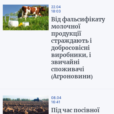
22.04
18:03
Від фальсифікату
молочної
продукції
страждають і
добросовісні
виробники, і
звичайні
споживачі
(Агроновини)
08.04
16:41
Під час посівної