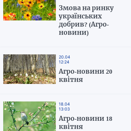
Змова на ринку
українських
добрив? (Агро-
новини)
20.04
12:24
Агро-новини 20
квітня
18.04
13:03
Агро-новини 18
квітня