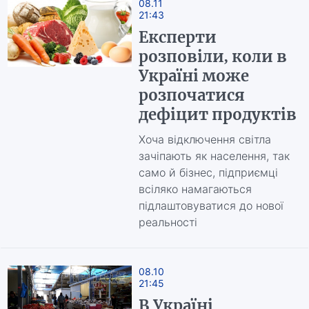
08.11
21:43
Експерти
розповіли, коли в
Україні може
розпочатися
дефіцит продуктів
Хоча відключення світла
зачіпають як населення, так
само й бізнес, підприємці
всіляко намагаються
підлаштовуватися до нової
реальності
08.10
21:45
В Україні