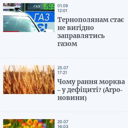
01.09
12:01
Тернополянам стає
не вигідно
заправлятись
газом
25.07
17:21
Чому рання морква
– у дефіциті? (Агро-
новини)
20.07
16:03