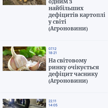
одним з
найбільших
дефіцитів картоплі
у світі
(Агроновини)
07.12
18:21
На світовому
ринку очікується
дефіцит часнику
(Агроновини)
22.11
14:05