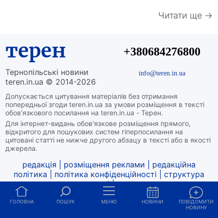
Читати ще →
терен
+380684276800
Тернопільські новини
info@teren.in.ua
teren.in.ua © 2014-2026
Допускається цитування матеріалів без отримання
попередньої згоди teren.in.ua за умови розміщення в тексті
обов'язкового посилання на teren.in.ua - Терен.
Для інтернет-видань обов'язкове розміщення прямого,
відкритого для пошукових систем гіперпосилання на
цитовані статті не нижче другого абзацу в тексті або в якості
джерела.
редакція
|
розміщення реклами
|
редакційна
політика
|
політика конфіденційності
|
структура
власності
|
про нас
ГОЛОВНА
ПОШУК
МЕНЮ
НОВИНИ
ПОВІДОМИТИ
НОВИНУ