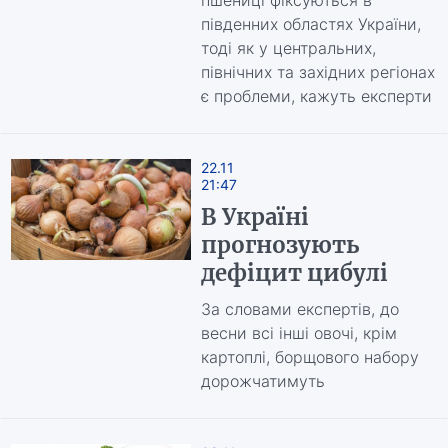
пшениці фіксуються в
південних областях України,
тоді як у центральних,
північних та західних регіонах
є проблеми, кажуть експерти
22.11
21:47
В Україні
прогнозують
дефіцит цибулі
За словами експертів, до
весни всі інші овочі, крім
картоплі, борщового набору
дорожчатимуть