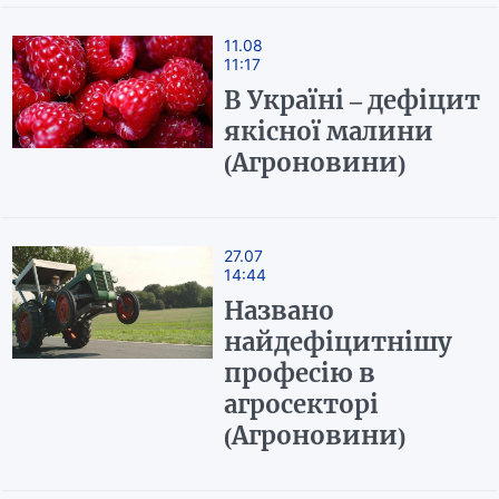
11.08
11:17
В Україні – дефіцит
якісної малини
(Агроновини)
27.07
14:44
Названо
найдефіцитнішу
професію в
агросекторі
(Агроновини)