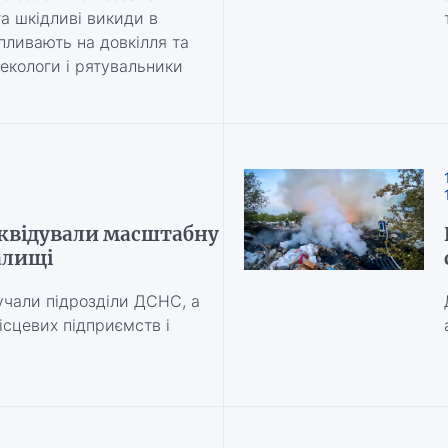
а шкідливі викиди в
пливають на довкілля та
 екологи і рятувальники
іквідували масштабну
алищі
лучали підрозділи ДСНС, а
ісцевих підприємств і