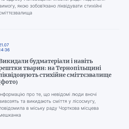
вимогу, якою зобов’язано ліквідувати стихійні
сміттєзвалища
21.07
14:36
Викидали будматеріали і навіть
рештки тварин: на Тернопільщині
ліквідовують стихійне сміттєзвалище
(фото)
Інформацію про те, що невідомі люди вночі
вивозять та викидають сміття у лісосмугу,
повідомила в міську раду Чорткова місцева
мешканка