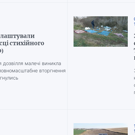
блаштували
ці стихійного
)
я дозвілля малечі виникла
 повномасштабне вторгнення
ягнулись