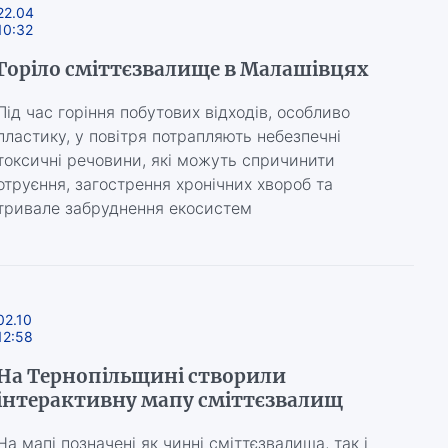
22.04
10:32
Горіло сміттєзвалище в Малашівцях
Під час горіння побутових відходів, особливо
пластику, у повітря потрапляють небезпечні
токсичні речовини, які можуть спричинити
отруєння, загострення хронічних хвороб та
тривале забруднення екосистем
02.10
12:58
На Тернопільщині створили
інтерактивну мапу сміттєзвалищ
На мапі позначені як чинні сміттєзвалища, так і