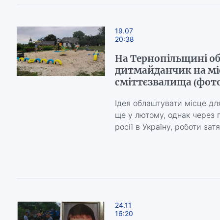
19.07
20:38
На Тернопільщині о
дитмайданчик на міс
сміттєзвалища (фото
Ідея облаштувати місце дл
ще у лютому, однак через
росії в Україну, роботи зат
24.11
16:20