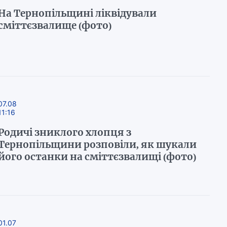
На Тернопільщині ліквідували
сміттєзвалище (фото)
07.08
11:16
Родичі зниклого хлопця з
Тернопільщини розповіли, як шукали
його останки на сміттєзвалищі (фото)
01.07