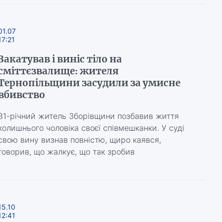
01.07
17:21
Закатував і виніс тіло на
сміттєзвалище: жителя
Тернопільщини засудили за умисне
вбивство
31-річний житель Зборівщини позбавив життя
колишнього чоловіка своєї співмешканки. У суді
свою вину визнав повністю, щиро каявся,
говорив, що жалкує, що так зробив
15.10
12:41