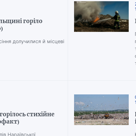
ільщині горіло
)
сіння долучилися й місцеві
горілось стихійне
офакт)
ів Нараївської