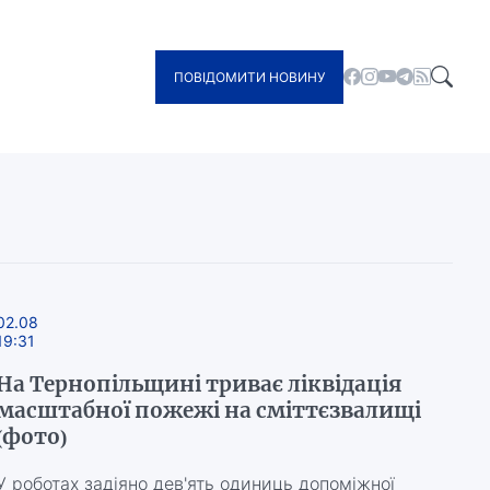
ПОВІДОМИТИ НОВИНУ
02.08
19:31
На Тернопільщині триває ліквідація
масштабної пожежі на сміттєзвалищі
(фото)
У роботах задіяно дев'ять одиниць допоміжної