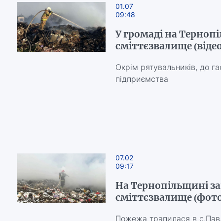
01.07
09:48
У громаді на Терноп
сміттєзвалище (відео
Окрім рятувальників, до га
підприємства
07.02
09:17
На Тернопільщині за
сміттєзвалище (фот
Пожежа трапилася в с.Павл