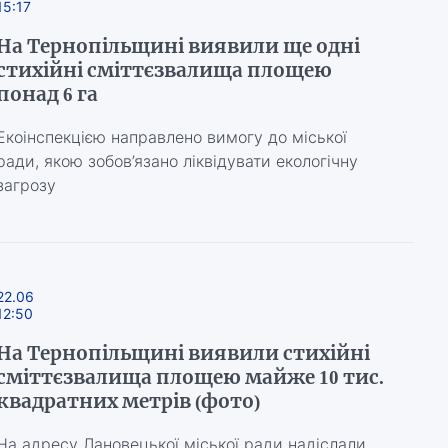
15:17
На Тернопільщині виявили ще одні
стихійні сміттєзвалища площею
понад 6 га
Екоінспекцією направлено вимогу до міської
ради, якою зобов’язано ліквідувати екологічну
загрозу
22.06
12:50
На Тернопільщині виявили стихійні
сміттєзвалища площею майже 10 тис.
квадратних метрів (фото)
На адресу Лановецької міської ради надіслали