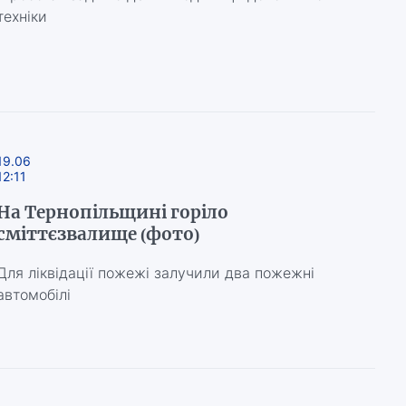
техніки
19.06
12:11
На Тернопільщині горіло
сміттєзвалище (фото)
Для ліквідації пожежі залучили два пожежні
автомобілі