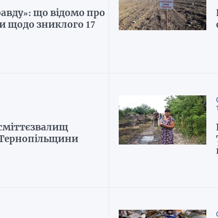
авду»: що відомо про
и щодо зниклого 17
 сміттєзвалищ
 Тернопільщини