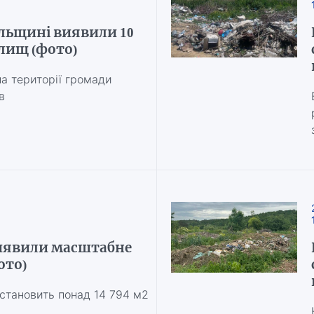
ільщині виявили 10
лищ (фото)
а території громади
в
иявили масштабне
ото)
становить понад 14 794 м2