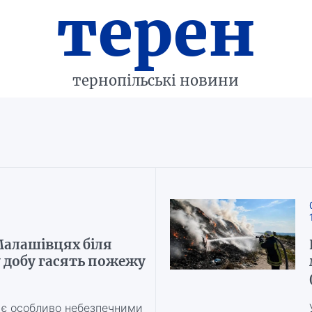
терен
тернопільські новини
Малашівцях біля
 добу гасять пожежу
 є особливо небезпечними