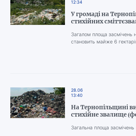
12:34
У громаді на Терноп
стихійних сміттєзва
Загалом площа засмічень н
становить майже 6 гектарі
28.06
13:40
На Тернопільщині в
стихійне звалище (ф
Загальна площа засмічень 