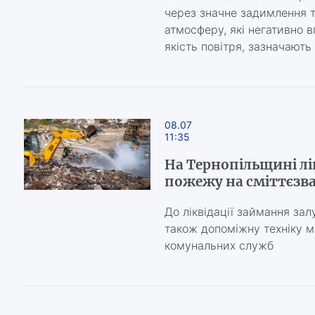
через значне задимлення т
атмосферу, які негативно в
якість повітря, зазначають
08.07
11:35
На Тернопільщині л
пожежу на сміттєзв
До ліквідації займання за
також допоміжну техніку м
комунальних служб