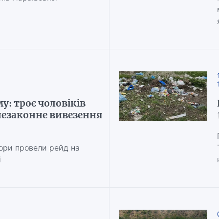
у: троє чоловіків
незаконне вивезення
ори провели рейд на
і