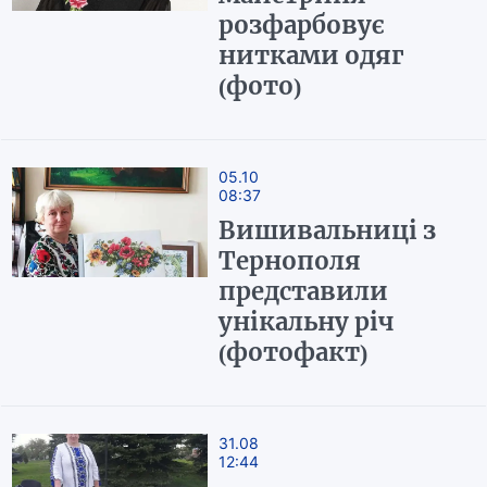
розфарбовує
нитками одяг
(фото)
05.10
08:37
Вишивальниці з
Тернополя
представили
унікальну річ
(фотофакт)
31.08
12:44