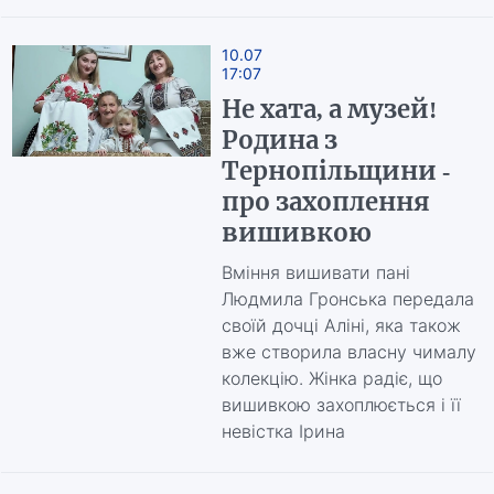
10.07
17:07
Не хата, а музей!
Родина з
Тернопільщини -
про захоплення
вишивкою
Вміння вишивати пані
Людмила Гронська передала
своїй дочці Аліні, яка також
вже створила власну чималу
колекцію. Жінка радіє, що
вишивкою захоплюється і її
невістка Ірина