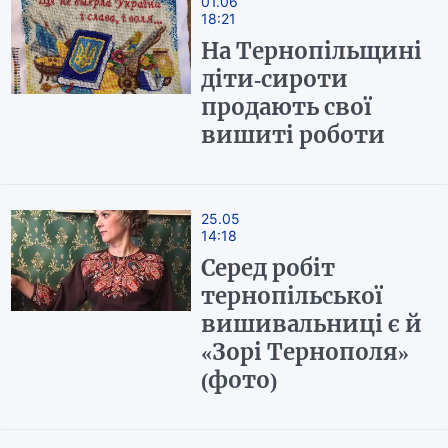
01.06
18:21
На Тернопільщині
діти-сироти
продають свої
вишиті роботи
25.05
14:18
Серед робіт
тернопільської
вишивальниці є й
«Зорі Тернополя»
(фото)