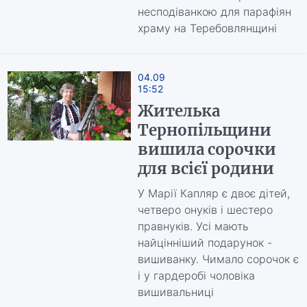
несподіванкою для парафіян
храму на Теребовлянщині
04.09
15:52
Жителька
Тернопільщини
вишила сорочки
для всієї родини
У Марії Капляр є двоє дітей,
четверо онуків і шестеро
правнуків. Усі мають
найцінніший подарунок -
вишиванку. Чимало сорочок є
і у гардеробі чоловіка
вишивальниці