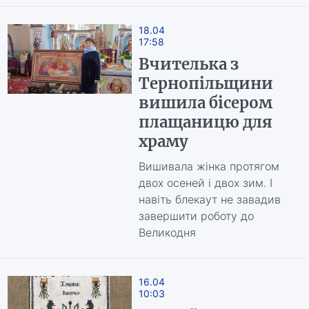
18.04
17:58
Вчителька з
Тернопільщини
вишила бісером
плащаницю для
храму
Вишивала жінка протягом
двох осеней і двох зим. І
навіть блекаут не завадив
завершити роботу до
Великодня
16.04
10:03