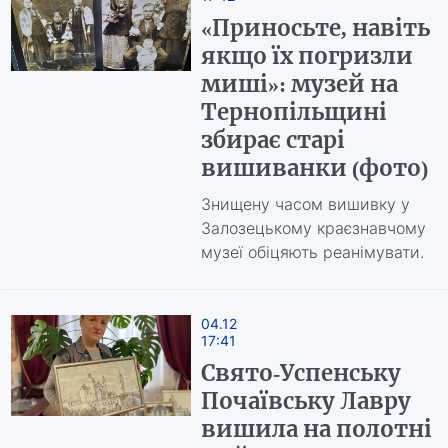
«Приносьте, навіть
якщо їх погризли
миші»: музей на
Тернопільщині
збирає старі
вишиванки (фото)
Знищену часом вишивку у
Залозецькому краєзнавчому
музеї обіцяють реанімувати.
04.12
17:41
Свято-Успенську
Почаївську Лавру
вишила на полотні