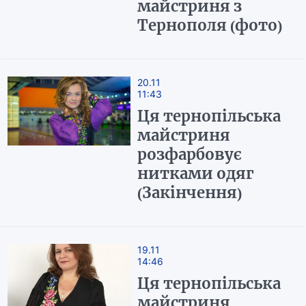
майстриня з
Тернополя (фото)
20.11
11:43
Ця тернопільська
майстриня
розфарбовує
нитками одяг
(Закінчення)
19.11
14:46
Ця тернопільська
майстриня