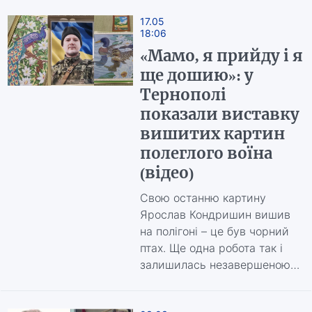
17.05
18:06
«Мамо, я прийду і я
ще дошию»: у
Тернополі
показали виставку
вишитих картин
полеглого воїна
(відео)
Свою останню картину
Ярослав Кондришин вишив
на полігоні – це був чорний
птах. Ще одна робота так і
залишилась незавершеною…