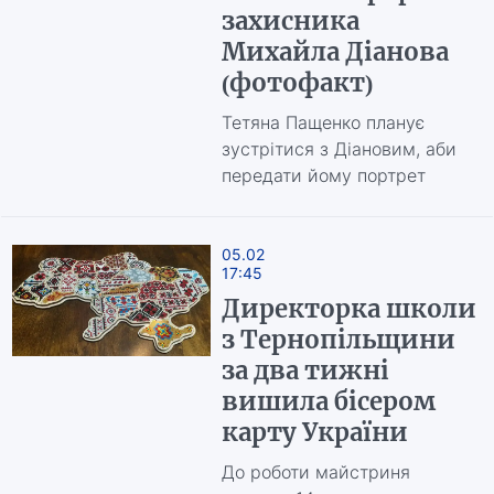
захисника
Михайла Діанова
(фотофакт)
Тетяна Пащенко планує
зустрітися з Діановим, аби
передати йому портрет
05.02
17:45
Директорка школи
з Тернопільщини
за два тижні
вишила бісером
карту України
До роботи майстриня