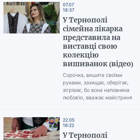
07.07
18:37
У Тернополі
сімейна лікарка
представила на
виставці свою
колекцію
вишиванок (відео)
Сорочка, вишита своїми
руками, захищає, оберігає,
зігріває, бо вона наповнена
любов’ю, вважає майстриня
22.05
16:22
У Тернополі