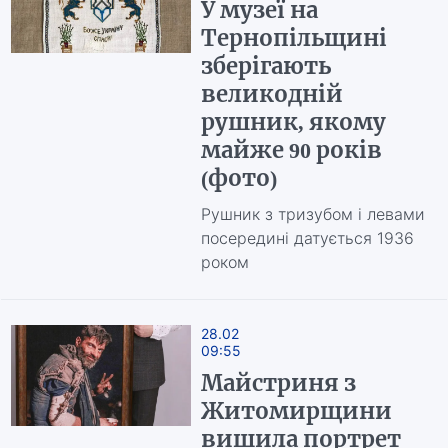
У музеї на
Тернопільщині
зберігають
великодній
рушник, якому
майже 90 років
(фото)
Рушник з тризубом і левами
посередині датується 1936
роком
28.02
09:55
Майстриня з
Житомирщини
вишила портрет