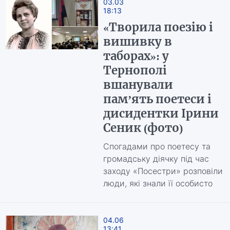
03.03
18:13
«Творила поезію і
вишивку в
таборах»: у
Тернополі
вшанували
пам’ять поетеси і
дисидентки Ірини
Сеник (фото)
Спогадами про поетесу та
громадську діячку під час
заходу «Посестри» розповіли
люди, які знали її особисто
04.06
13:41