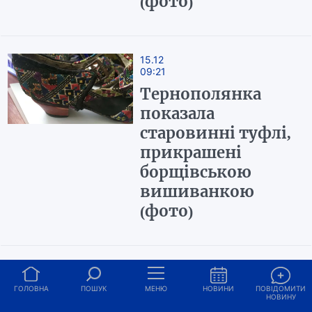
(фото)
15.12
09:21
Тернополянка
показала
старовинні туфлі,
прикрашені
борщівською
вишиванкою
(фото)
11.12
13:05
ГОЛОВНА
ПОШУК
МЕНЮ
НОВИНИ
ПОВІДОМИТИ
НОВИНУ
Іграшки, вишиті з