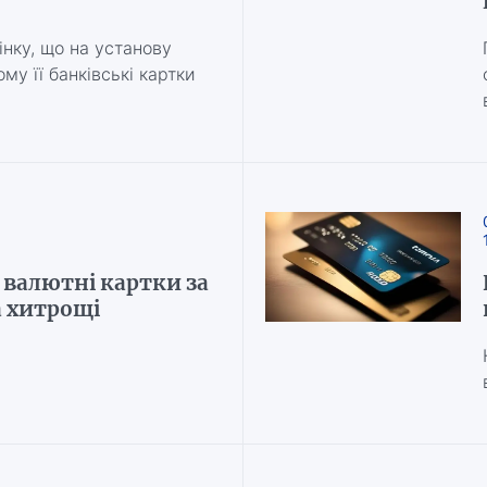
нку, що на установу
му її банківські картки
валютні картки за
а хитрощі