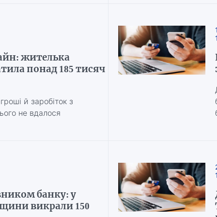
айн: жителька
тила понад 185 тисяч
гроші й заробіток з
цього не вдалося
ником банку: у
щини викрали 150