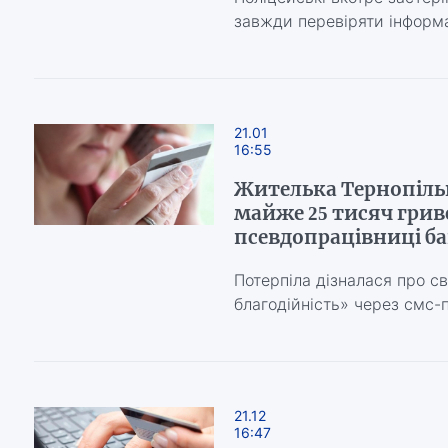
завжди перевіряти інформ
21.01
16:55
Жителька Тернопіл
майже 25 тисяч грив
псевдопрацівниці б
Потерпіла дізналася про с
благодійність» через смс-
21.12
16:47