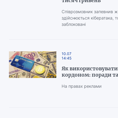
тисяч гривень
Співрозмовник запевнив жі
здійснюється кібератака, то
заблоковані
10.07
14:45
Як використовувати 
кордоном: поради т
На правах реклами