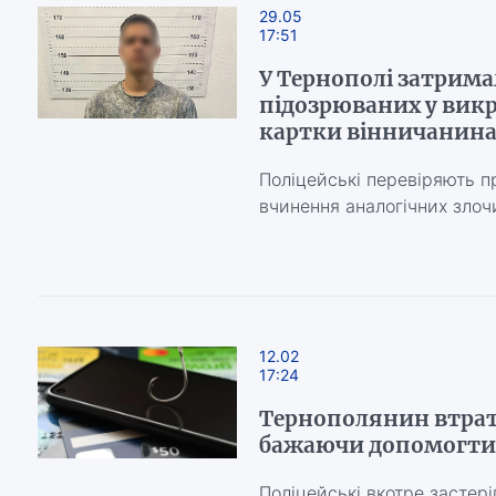
29.05
17:51
У Тернополі затримал
підозрюваних у викра
картки вінничанин
Поліцейські перевіряють пр
вчинення аналогічних злоч
12.02
17:24
Тернополянин втрати
бажаючи допомогти
Поліцейські вкотре застер