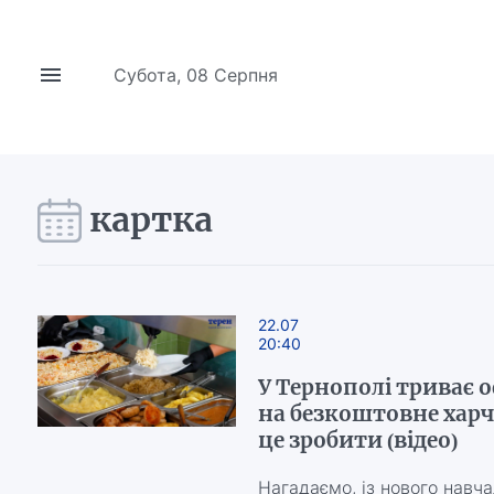
Субота, 08 Серпня
картка
22.07
20:40
У Тернополі триває
на безкоштовне харч
це зробити (відео)
Нагадаємо, із нового навч