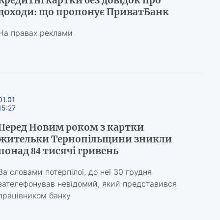
Кредитні картки без довідок про
доходи: що пропонує ПриватБанк
На правах реклами
01.01
15:27
Перед Новим роком з картки
жительки Тернопільщини зникли
понад 84 тисячі гривень
За словами потерпілої, до неї 30 грудня
зателефонував невідомий, який представився
працівником банку