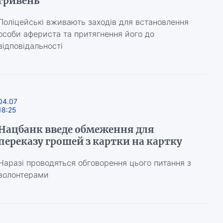
гривень
Поліцейські вживають заходів для встановлення
особи афериста та притягнення його до
відповідальності
04.07
18:25
Нацбанк введе обмеження для
переказу грошей з картки на картку
Наразі проводяться обговорення цього питання з
волонтерами