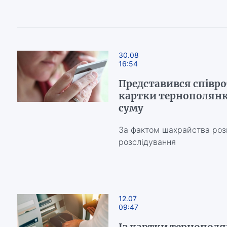
30.08
16:54
Представився співро
картки тернополянк
суму
За фактом шахрайства роз
розслідування
12.07
09:47