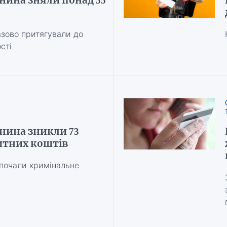
нина зняли понад 55
зово притягували до
сті
нина зникли 73
итних коштів
почали кримінальне