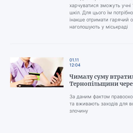
харчуватися зможуть учні 1
шкіл. Для цього їм потрібн
інакше отримати гарячий о
наголошують у міськраді
01.11
12:04
Чималу суму втрати
Тернопільщини через
За даним фактом правоохо
та вживають заходів для в
злочину