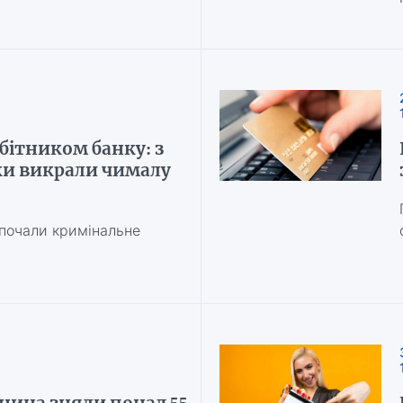
бітником банку: з
и викрали чималу
почали кримінальне