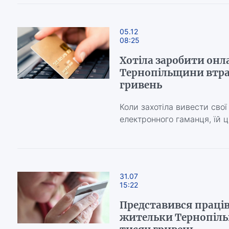
05.12
08:25
Хотіла заробити онл
Тернопільщини втра
гривень
Коли захотіла вивести свої 
електронного гаманця, їй 
31.07
15:22
Представився праців
жительки Тернопіль