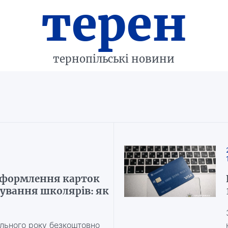
терен
тернопільські новини
 оформлення карток
ування школярів: як
ального року безкоштовно