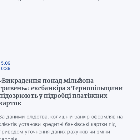
15.09
10:39
«Викрадення понад мільйона
гривень»: ексбанкіра з Тернопільщини
підозрюють у підробці платіжних
карток
За даними слідства, колишній банкір оформляв на
клієнтів установи кредитні банківські картки під
приводом уточнення даних рахунків чи зміни
паролів