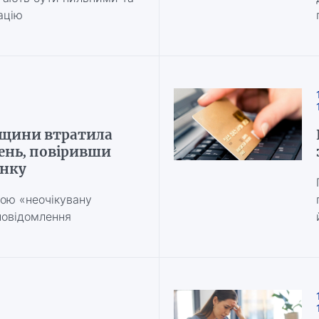
ацію
ьщини втратила
ень, повіривши
анку
вою «неочікувану
повідомлення