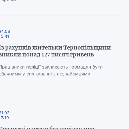
24.08
15:41
Із рахунків жительки Тернопільщини
зникли понад 127 тисяч гривень
Працівники поліції закликають громадян бути
обачними у спілкуванні з незнайомцями
31.03
17:19