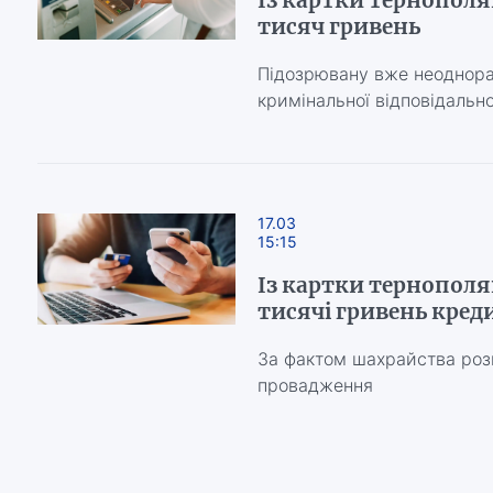
Із картки тернополя
тисяч гривень
Підозрювану вже неоднора
кримінальної відповідально
17.03
15:15
Із картки тернополя
тисячі гривень кред
За фактом шахрайства роз
провадження