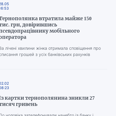
28.05
16:53
Тернополянка втратила майже 150
тис. грн, довірившись
псевдопрацівнику мобільного
оператора
За лічені хвилини жінка отримала сповіщення про
списання грошей з усіх банківських рахунків
02.02
08:23
Із картки тернополянина зникли 27
тисяч гривень
До чоловіка зателефонували начебто із банку і