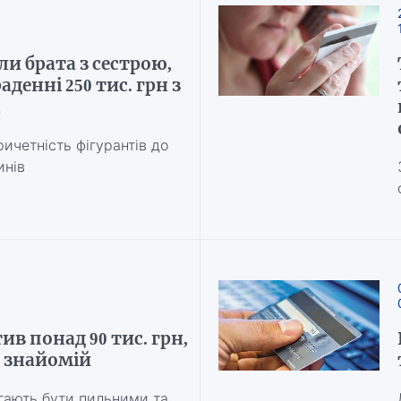
и брата з сестрою,
денні 250 тис. грн з
а
ичетність фігурантів до
инів
в понад 90 тис. грн,
 знайомій
ігають бути пильними та