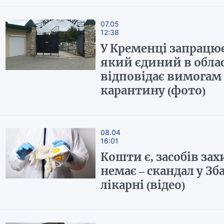
07.05
12:38
У Кременці запрацю
який єдиний в облас
відповідає вимогам
карантину (фото)
08.04
16:01
Кошти є, засобів за
немає – скандал у Зб
лікарні (відео)