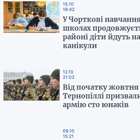
15.10
18:42
У Чорткові навчання
школах продовжуєтьс
районі діти йдуть н
канікули
12.10
21:03
Від початку жовтня
Тернопіллі призвал
армію сто юнаків
09.10
15:21