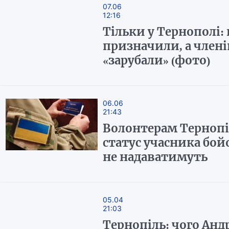
07.06
12:16
Тільки у Тернополі:
призначили, а члені
«зарубали» (фото)
06.06
21:43
Волонтерам Терноп
статус учасника бой
не надаватимуть
05.04
21:03
Тернопіль: чого Анд