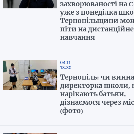
захворюваності на Co
уже з понеділка шк
Тернопільщини мо
піти на дистанційне
навчання
04.11
18:30
Тернопіль: чи винн
директорка школи, 
нарікають батьки,
дізнаємося через мі
(фото)