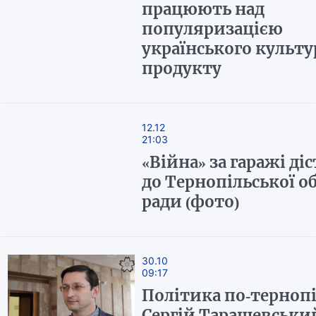
працюють над
популяризацією
українського культу
продукту
12.12
21:03
«Війна» за гаражі ді
до Тернопільської о
ради (фото)
30.10
09:17
Політика по-тернопі
Сергій Тарашевськи