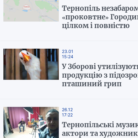
Тернопіль незабаро
«проковтне» Город
цілком і повністю
23.01
15:24
У Зборові утилізуют
продукцію з підозро
пташиний грип
26.12
17:22
Тернопільські музи
актори та художни