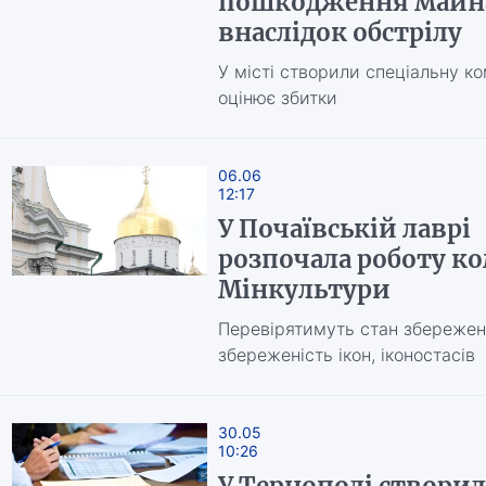
пошкодження майн
внаслідок обстрілу
У місті створили спеціальну ко
оцінює збитки
06.06
12:17
У Почаївській лаврі
розпочала роботу ко
Мінкультури
Перевірятимуть стан збереженн
збереженість ікон, іконостасів
30.05
10:26