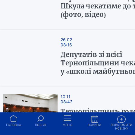
Шкула чекатиме до 
(фото, відео)
26.02
08:16
Депутатів зі всієї
Тернопільщини чек
у «школі майбутньо
10.11
08:43
Тернопільщина: го
борець із корупцією
ГОЛОВНА
ПОШУК
МЕНЮ
НОВИНИ
ПОВІДОМИТИ
обласній раді… Іван
НОВИНУ