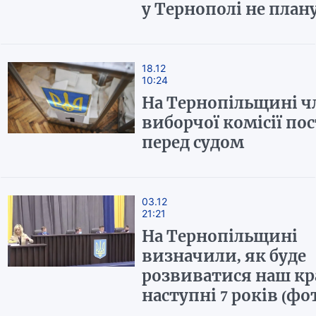
у Тернополі не план
18.12
10:24
На Тернопільщині 
виборчої комісії по
перед судом
03.12
21:21
На Тернопільщині
визначили, як буде
розвиватися наш кр
наступні 7 років (фот