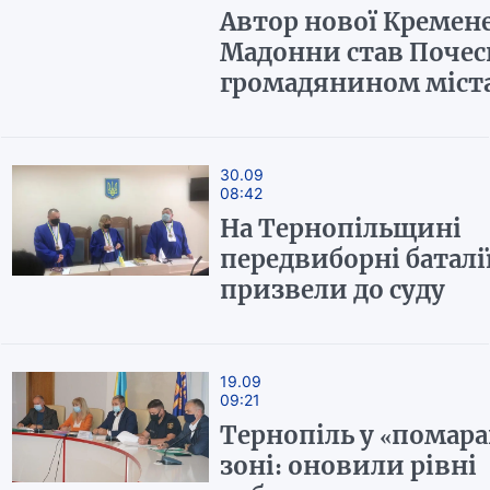
Автор нової Кремен
Мадонни став Поче
громадянином міста
30.09
08:42
На Тернопільщині
передвиборні баталі
призвели до суду
19.09
09:21
Тернопіль у «помар
зоні: оновили рівні