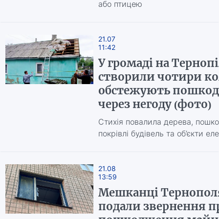
або птицею
21.07
11:42
У громаді на Терноп
створили чотири ком
обстежують пошко
через негоду (фото)
Стихія повалила дерева, пошк
покрівлі будівель та об’єкти е
21.08
13:59
Мешканці Тернопол
подали звернення п