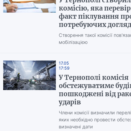
У Тернополі створи
комісію, яка переві
факт піклування пр
потребуючих догля
Створення такої комісії пов'яза
мобілізацією
17.05
17:59
У Тернополі комісія
обстежуватиме будів
пошкоджені від рак
ударів
Члени комісії визначили перелі
яких необхідно провести обсте
визначені дати