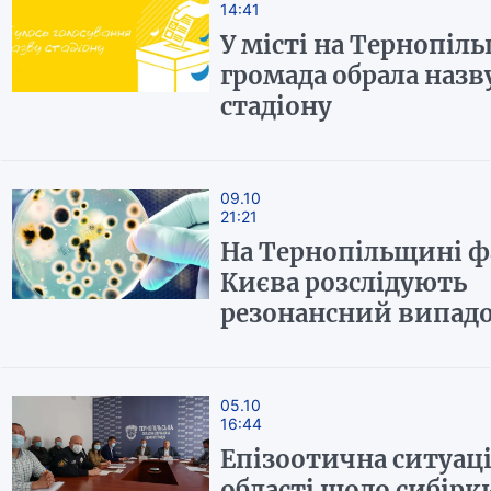
14:41
У місті на Тернопіл
громада обрала назв
стадіону
09.10
21:21
На Тернопільщині фа
Києва розслідують
резонансний випад
05.10
16:44
Епізоотична ситуаці
області щодо сибірк