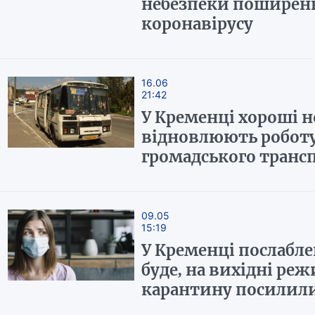
небезпеки поширен
коронавірусу
16.06
21:42
У Кременці хороші 
відновлюють робот
громадського транс
09.05
15:19
У Кременці послабле
буде, на вихідні ре
карантину посилил