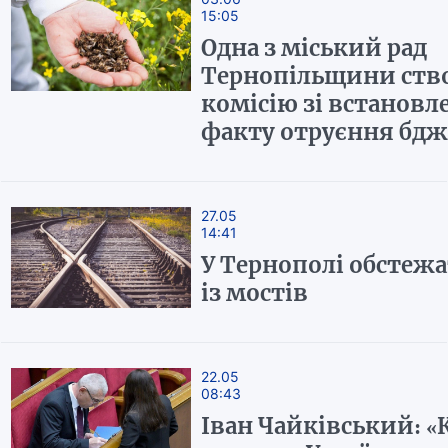
15:05
Одна з міський рад
Тернопільщини ств
комісію зі встановл
факту отруєння бдж
27.05
14:41
У Тернополі обстеж
із мостів
22.05
08:43
Іван Чайківський: 