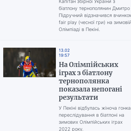
Капітан збірної України з
біатлону тернополянин Дмитро
Підручний відзначився вчинко
fair play (чесної гри) на зимові
Олімпіаді в Пекіні.
13.02
19:57
На Олімпійських
іграх з біатлону
тернополянка
показала непогані
результати
У Пекіні відбулась жіноча гонка
переслідування в біатлоні на
зимових Олімпійських іграх
2022 року.