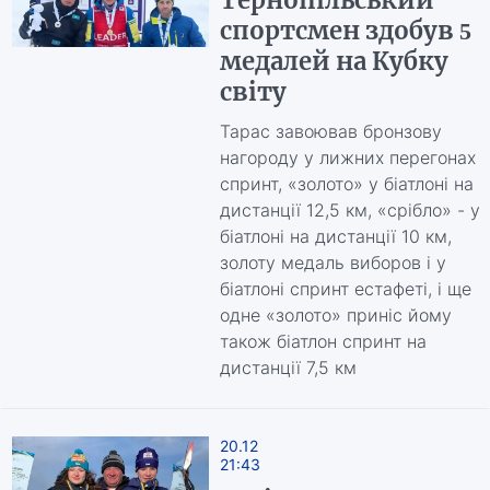
Тернопільський
спортсмен здобув 5
медалей на Кубку
світу
Тарас завоював бронзову
нагороду у лижних перегонах
спринт, «золото» у біатлоні на
дистанції 12,5 км, «срібло» - у
біатлоні на дистанції 10 км,
золоту медаль виборов і у
біатлоні спринт естафеті, і ще
одне «золото» приніс йому
також біатлон спринт на
дистанції 7,5 км
20.12
21:43