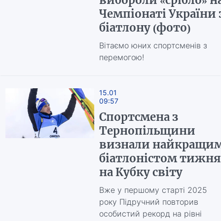
вибороли «срібло» н
Чемпіонаті України 
біатлону (фото)
Вітаємо юних спортсменів з
перемогою!
15.01
09:57
Спортсмена з
Тернопільщини
визнали найкращи
біатлоністом тижня
на Кубку світу
Вже у першому старті 2025
року Підручний повторив
особистий рекорд на рівні