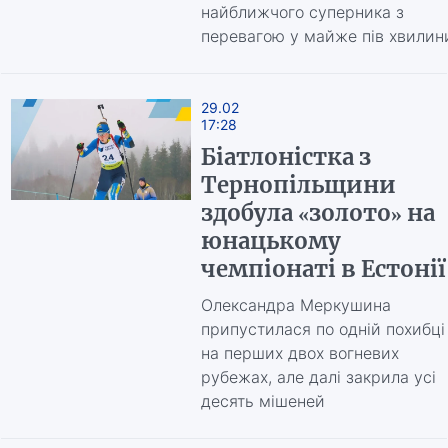
найближчого суперника з
перевагою у майже пів хвилин
29.02
17:28
Біатлоністка з
Тернопільщини
здобула «золото» на
юнацькому
чемпіонаті в Естонії
Олександра Меркушина
припустилася по одній похибці
на перших двох вогневих
рубежах, але далі закрила усі
десять мішеней