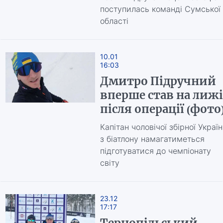
поступилась команді Сумської
області
10.01
16:03
Дмитро Підручний
вперше став на лижі
після операції (фото
Капітан чоловічої збірної Украї
з біатлону намагатиметься
підготуватися до чемпіонату
світу
23.12
17:17