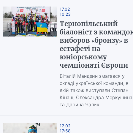
17.02
10:23
Тернопільський
біалоніст з командо
виборов «бронзу» в
естафеті на
юніорському
чемпіонаті Європи
Віталій Мандзин змагався у
складі української команди, в
якій також виступали Степан
Кінаш, Олександра Меркушина
та Дарина Чалик
12.02
17:58