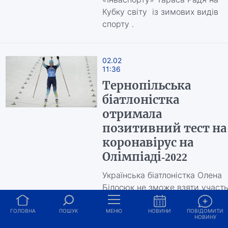
Кубку світу із зимових видів
спорту .
02.02
11:36
Тернопільська
біатлоністка
отримала
позитивний тест на
коронавірус на
Олімпіаді-2022
Українська біатлоністка Олена
Білосюк не зможе взяти участ
в кількох перших стартах на
Олімпіаді-2022.
ГОЛОВНА
ПОШУК
МЕНЮ
НОВИНИ
ПОВІДОМИТИ
НОВИНУ