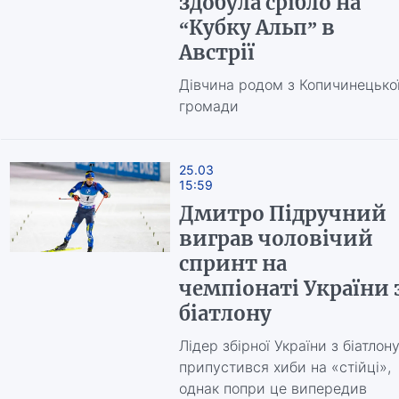
здобула срібло на
“Кубку Альп” в
Австрії
Дівчина родом з Копичинецько
громади
25.03
15:59
Дмитро Підручний
виграв чоловічий
спринт на
чемпіонаті України 
біатлону
Лідер збірної України з біатлон
припустився хиби на «стійці»,
однак попри це випередив