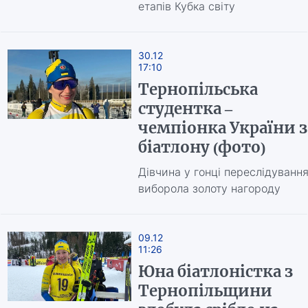
етапів Кубка світу
30.12
17:10
Тернопільська
студентка –
чемпіонка України з
біатлону (фото)
Дівчина у гонці переслідуванн
виборола золоту нагороду
09.12
11:26
Юна біатлоністка з
Тернопільщини