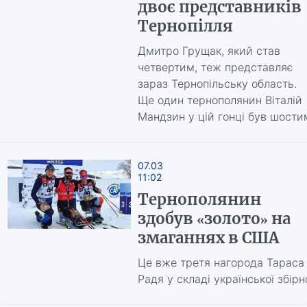
двоє представників
Тернопілля
Дмитро Грущак, який став
четвертим, теж представляє
зараз Тернопільську область.
Ще один тернополянин Віталій
Мандзин у цій гонці був шости
07.03
11:02
Тернополянин
здобув «золото» на
змаганнях в США
Це вже третя нагорода Тараса
Радя у складі української збірн