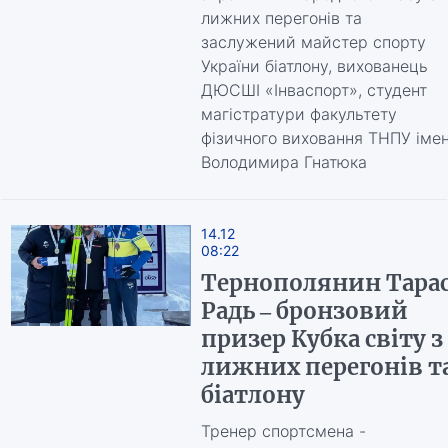
лижних перегонів та
заслужений майстер спорту
України біатлону, вихованець
ДЮСШІ «Інваспорт», студент
магістратури факультету
фізичного виховання ТНПУ імен
Володимира Гнатюка
14.12
08:22
Тернополянин Тара
Радь – бронзовий
призер Кубка світу з
лижних перегонів т
біатлону
Тренер спортсмена -