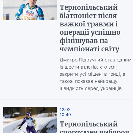
Тернопільський
біатлоніст після
важкої травми і
операції успішно
фінішував на
чемпіонаті світу
Дмитро Підручний став одним
із шести атлетів, хто зміг
закрити усі мішені в гонці, а
також показав найкращу
швидкість серед українців
12.02
10:40
Тернопільський
спортсмен виборов